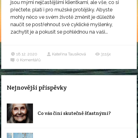
jsou mými nejčastějšími klientkami, ale vše, co si
přečtete, platí i pro mužské protějšky. Abyste
mohly něco ve svém životě změnit je důležité
naučit se postřehnout své cyklické myšlenky,
zachytit je a pokusit se pohlédnou na vaši...
18.12. 2020
Kateřina Tausiková
3115x
0
Komentářů
Nejnovější příspěvky
Co vás činí skutečně šťastnými?