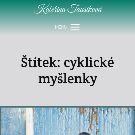
Kateřina Tausiková
MENU
Štítek: cyklické
myšlenky